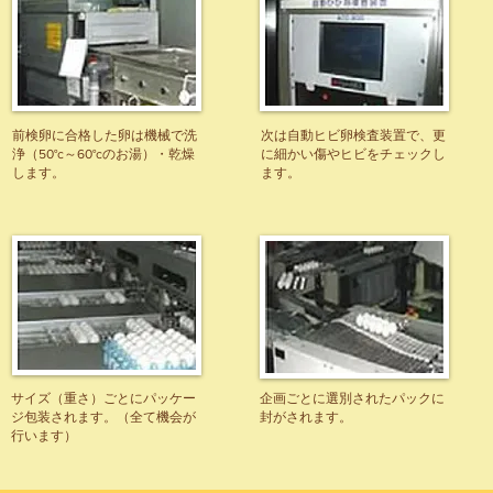
前検卵に合格した卵は機械で洗
次は自動ヒビ卵検査装置で、更
浄（50°c～60°cのお湯）・乾燥
に細かい傷やヒビをチェックし
します。
ます。
サイズ（重さ）ごとにパッケー
企画ごとに選別されたパックに
ジ包装されます。（全て機会が
封がされます。
行います）