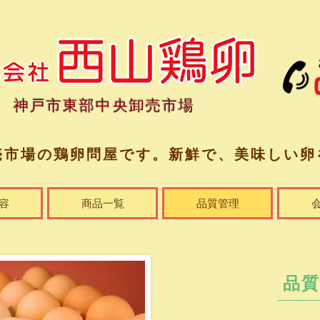
神戸市東部中央卸売市場
売市場の鶏卵問屋です。​新鮮で、美味しい卵
容
商品一覧
品質管理
​品