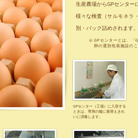
生産農場からGPセンター
様々な検査（
サルモネラ
別・パック詰めされます
GPセンターとは、
「G
※
卵の選別包装施設の
GPセンター（工場）に入室する
ときは、専用の服に着替えきれ
いに消毒します。